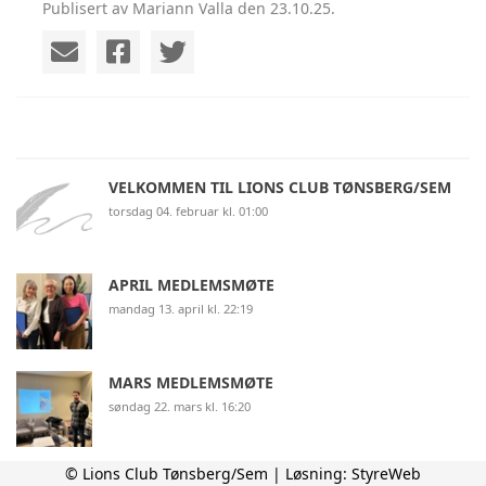
Publisert av Mariann Valla den 23.10.25.
VELKOMMEN TIL LIONS CLUB TØNSBERG/SEM
torsdag 04. februar kl. 01:00
APRIL MEDLEMSMØTE
mandag 13. april kl. 22:19
MARS MEDLEMSMØTE
søndag 22. mars kl. 16:20
© Lions Club Tønsberg/Sem | Løsning:
StyreWeb
FEBRUAR MEDLEMSMØTE