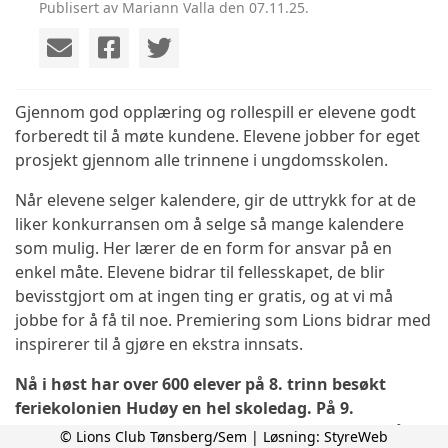
Publisert av Mariann Valla den 07.11.25.
Gjennom god opplæring og rollespill er elevene godt
forberedt til å møte kundene. Elevene jobber for eget
prosjekt gjennom alle trinnene i ungdomsskolen.
Når elevene selger kalendere, gir de uttrykk for at de
liker konkurransen om å selge så mange kalendere
som mulig. Her lærer de en form for ansvar på en
enkel måte. Elevene bidrar til fellesskapet, de blir
bevisstgjort om at ingen ting er gratis, og at vi må
jobbe for å få til noe. Premiering som Lions bidrar med
inspirerer til å gjøre en ekstra innsats.
Nå i høst har over 600 elever på 8. trinn besøkt
feriekolonien Hudøy en hel skoledag. På 9.
klassetrinn kan elevene glede seg til miljødag på
© Lions Club Tønsberg/Sem | Løsning:
StyreWeb